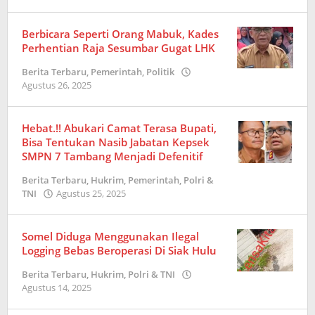
Redaksi
Berbicara Seperti Orang Mabuk, Kades
Perhentian Raja Sesumbar Gugat LHK
Berita Terbaru
,
Pemerintah
,
Politik
Agustus 26, 2025
oleh
Redaksi
Hebat.!! Abukari Camat Terasa Bupati,
Bisa Tentukan Nasib Jabatan Kepsek
SMPN 7 Tambang Menjadi Defenitif
Berita Terbaru
,
Hukrim
,
Pemerintah
,
Polri &
TNI
Agustus 25, 2025
oleh
Redaksi
Somel Diduga Menggunakan Ilegal
Logging Bebas Beroperasi Di Siak Hulu
Berita Terbaru
,
Hukrim
,
Polri & TNI
Agustus 14, 2025
oleh
Redaksi