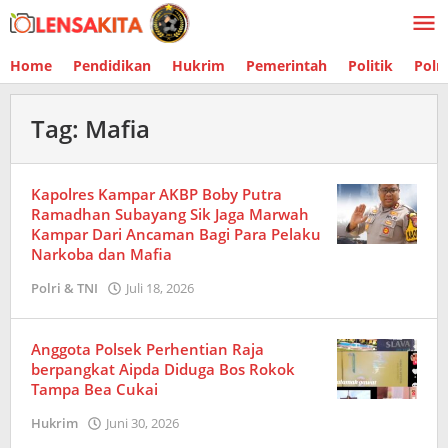
Lewati
ke
konten
Home
Pendidikan
Hukrim
Pemerintah
Politik
Polr
Tag:
Mafia
Kapolres Kampar AKBP Boby Putra
Ramadhan Subayang Sik Jaga Marwah
Kampar Dari Ancaman Bagi Para Pelaku
Narkoba dan Mafia
Polri & TNI
Juli 18, 2026
oleh
Redaksi
Anggota Polsek Perhentian Raja
berpangkat Aipda Diduga Bos Rokok
Tampa Bea Cukai
Hukrim
Juni 30, 2026
oleh
Redaksi