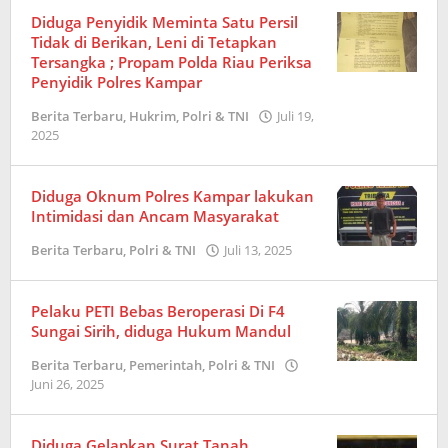
Diduga Penyidik Meminta Satu Persil
Tidak di Berikan, Leni di Tetapkan
Tersangka ; Propam Polda Riau Periksa
Penyidik Polres Kampar
Berita Terbaru
,
Hukrim
,
Polri & TNI
Juli 19,
2025
oleh
Redaksi
Diduga Oknum Polres Kampar lakukan
Intimidasi dan Ancam Masyarakat
Berita Terbaru
,
Polri & TNI
Juli 13, 2025
oleh
Redaksi
Pelaku PETI Bebas Beroperasi Di F4
Sungai Sirih, diduga Hukum Mandul
Berita Terbaru
,
Pemerintah
,
Polri & TNI
Juni 26, 2025
oleh
Redaksi
Diduga Gelapkan Surat Tanah,