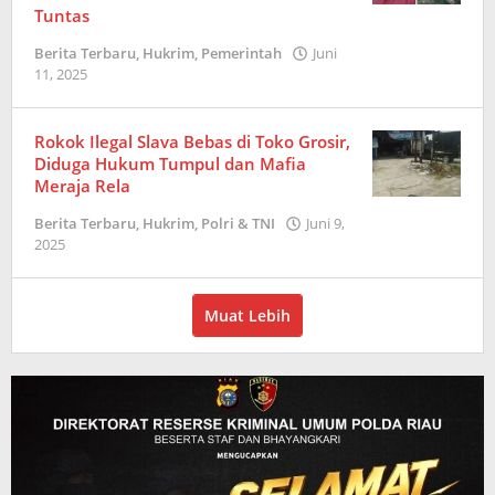
Tuntas
Berita Terbaru
,
Hukrim
,
Pemerintah
Juni
11, 2025
oleh
Amrizal
Rokok Ilegal Slava Bebas di Toko Grosir,
Diduga Hukum Tumpul dan Mafia
Meraja Rela
Berita Terbaru
,
Hukrim
,
Polri & TNI
Juni 9,
2025
oleh
Redaksi
Muat Lebih