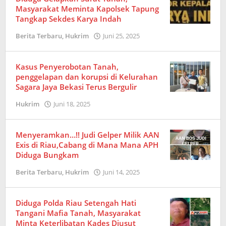
Masyarakat Meminta Kapolsek Tapung
Tangkap Sekdes Karya Indah
Berita Terbaru
,
Hukrim
Juni 25, 2025
oleh
Redaksi
Kasus Penyerobotan Tanah,
penggelapan dan korupsi di Kelurahan
Sagara Jaya Bekasi Terus Bergulir
Hukrim
Juni 18, 2025
oleh
Amrizal
Menyeramkan…!! Judi Gelper Milik AAN
Exis di Riau,Cabang di Mana Mana APH
Diduga Bungkam
Berita Terbaru
,
Hukrim
Juni 14, 2025
oleh
Redaksi
Diduga Polda Riau Setengah Hati
Tangani Mafia Tanah, Masyarakat
Minta Keterlibatan Kades Diusut