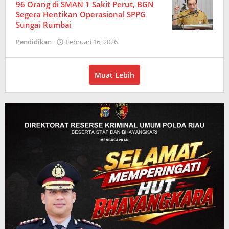
96 Orang di SMAN 1 Sakit Perut, BGN
Segera Hentikan Operasional SPPG
Sungai Rumbai
Pendidikan
Februari 16, 2026
oleh
Redaksi
Muat Lebih