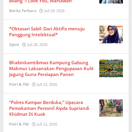
Bilang “I Love You, Wartawan”
Berita Terbaru
Juli 29, 2026
oleh
Redaksi
*Oktasari Sabil: Dari Aktifis menuju
Panggung Intelektual*
Opini
Juli 28, 2026
oleh
Redaksi
Bhabinkamtibmas Kampung Gabung
Makmur Laksanakan Pengupasan Kulit
Jagung Guna Persiapan Panen
Polri & TNI
Juli 23, 2026
oleh
Redaksi
“Polres Kampar Berduka,” Upacara
Pemakaman Personil Aipda Supriandi
Khidmat Di Kuok
Polri & TNI
Juli 22, 2026
oleh
Redaksi