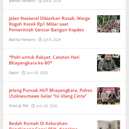
Berita Terbaru
Juli 6, 2026
oleh
Redaksi
Jalan Nasional Dibiarkan Rusak, Warga
Rogoh Kocek Rp1 Miliar saat
Pemerintah Gencar Bangun Kopdes
Berita Terbaru
Juli 6, 2026
oleh
Redaksi
*Polri untuk Rakyat: Catatan Hari
Bhayangkara ke-80*
Opini
Juni 30, 2026
oleh
Redaksi
Jelang Puncak HUT Bhayangkara, Polres
Lhokseumawe Gelar “Isi Ulang Cinta”
Polri & TNI
Juni 29, 2026
oleh
Redaksi
Bedah Rumah Di Kelurahan