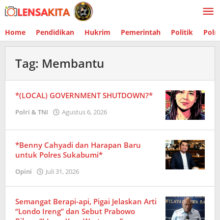
Lewati
ke
konten
Home
Pendidikan
Hukrim
Pemerintah
Politik
Polr
Tag:
Membantu
*(LOCAL) GOVERNMENT SHUTDOWN?*
Polri & TNI
Agustus 6, 2026
oleh
Redaksi
*Benny Cahyadi dan Harapan Baru
untuk Polres Sukabumi*
Opini
Juli 31, 2026
oleh
Redaksi
Semangat Berapi-api, Pigai Jelaskan Arti
“Londo Ireng” dan Sebut Prabowo