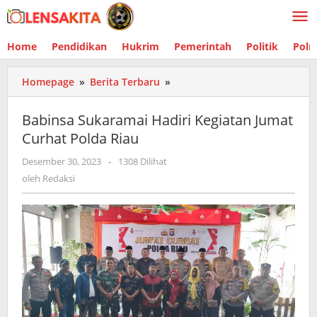
Lewati
ke
konten
Home
Pendidikan
Hukrim
Pemerintah
Politik
Polr
Homepage
»
Berita Terbaru
»
Babinsa
Sukaramai
Hadiri
Babinsa Sukaramai Hadiri Kegiatan Jumat
Kegiatan
Curhat Polda Riau
Jumat
Curhat
Desember 30, 2023
oleh
-
1308 Dilihat
Polda
Redaksi
oleh
Redaksi
Riau