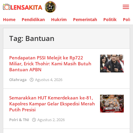
Lewati
ke
konten
Home
Pendidikan
Hukrim
Pemerintah
Politik
Polr
Tag:
Bantuan
Pendapatan PSSI Melejit ke Rp722
Miliar, Erick Thohir: Kami Masih Butuh
Bantuan APBN
Olahraga
Agustus 4, 2026
oleh
Redaksi
Semarakkan HUT Kemerdekaan ke-81,
Kapolres Kampar Gelar Ekspedisi Merah
Putih Presisi
Polri & TNI
Agustus 2, 2026
oleh
Redaksi