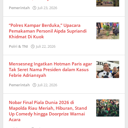
Pemerintah
Juli 23, 2026
oleh
Redaksi
“Polres Kampar Berduka,” Upacara
Pemakaman Personil Aipda Supriandi
Khidmat Di Kuok
Polri & TNI
Juli 22, 2026
oleh
Redaksi
Mensesneg Ingatkan Hotman Paris agar
Tak Seret Nama Presiden dalam Kasus
Febrie Adriansyah
Pemerintah
Juli 22, 2026
oleh
Redaksi
Nobar Final Piala Dunia 2026 di
Mapolda Riau Meriah, Hiburan, Stand
Up Comedy hingga Doorprize Warnai
Acara