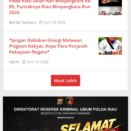
Polda Riau Gelar Hari Bhayangkara ke-
80, Puncaknya Riau Bhayangkara Run
2026
Berita Terbaru
Juni 19, 2026
oleh
Redaksi
*Jangan Habiskan Energi Melawan
Program Rakyat, Kejar Para Penjarah
Kekayaan Negara*
Opini
Juni 19, 2026
oleh
Redaksi
Muat Lebih