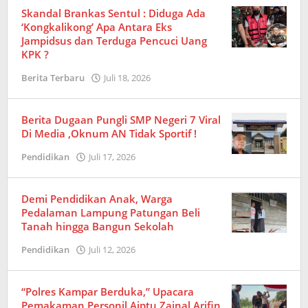
Skandal Brankas Sentul : Diduga Ada
‘Kongkalikong’ Apa Antara Eks
Jampidsus dan Terduga Pencuci Uang
KPK ?
Berita Terbaru
Juli 18, 2026
oleh
Redaksi
Berita Dugaan Pungli SMP Negeri 7 Viral
Di Media ,Oknum AN Tidak Sportif !
Pendidikan
Juli 17, 2026
oleh
Redaksi
Demi Pendidikan Anak, Warga
Pedalaman Lampung Patungan Beli
Tanah hingga Bangun Sekolah
Pendidikan
Juli 12, 2026
oleh
Redaksi
“Polres Kampar Berduka,” Upacara
Pemakaman Personil Aiptu Zainal Arifin