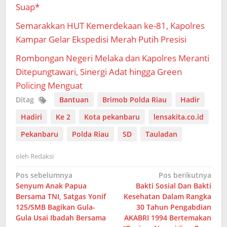
Suap*
Semarakkan HUT Kemerdekaan ke-81, Kapolres
Kampar Gelar Ekspedisi Merah Putih Presisi
Rombongan Negeri Melaka dan Kapolres Meranti
Ditepungtawari, Sinergi Adat hingga Green
Policing Menguat
Ditag
Bantuan
Brimob Polda Riau
Hadir
Hadiri
Ke 2
Kota pekanbaru
lensakita.co.id
Pekanbaru
Polda Riau
SD
Tauladan
oleh
Redaksi
Navigasi
Pos sebelumnya
Pos berikutnya
Senyum Anak Papua
Bakti Sosial Dan Bakti
pos
Bersama TNI, Satgas Yonif
Kesehatan Dalam Rangka
125/SMB Bagikan Gula-
30 Tahun Pengabdian
Gula Usai Ibadah Bersama
AKABRI 1994 Bertemakan