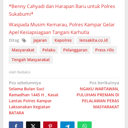
*Benny Cahyadi dan Harapan Baru untuk Polres
Sukabumi*
Waspada Musim Kemarau, Polres Kampar Gelar
Apel Kesiapsiagaan Tangani Karhutla
Ditag
Jajaran
Kapolres
lensakita.co.id
Masyarakat
Pelaku
Pelanggaran
Press rilis
Tengah Masyarakat
oleh
Redaksi
Navigasi
Pos sebelumnya
Pos berikutnya
Selama Bulan Suci
NGAKU WARTAWAN,
pos
Ramadhan 1445 H , Kasat
PULUHAN PREMAN DI
Lantas Polres Kampar
PELALAWAN PERAS
Laksanakan Kegiatan
MASYARAKAT
BATARA