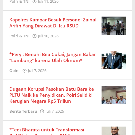
Polri & TNI
Juli 11, 2026
oleh
Redaksi
Kapolres Kampar Besuk Personel Zainal
Arifin Yang Dirawat Di Icu RSUD
Polri & TNI
Juli 10, 2026
oleh
Redaksi
*Pery : Benahi Bea Cukai, Jangan Bakar
“Lumbung” karena Ulah Oknum*
Opini
Juli 7, 2026
oleh
Redaksi
Dugaan Korupsi Pasokan Batu Bara ke
PLTU Naik ke Penyidikan, Polri Selidiki
Kerugian Negara Rp5 Triliun
Berita Terbaru
Juli 7, 2026
oleh
Redaksi
*Tedi Bharata untuk Transformasi