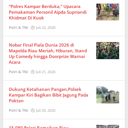
“Polres Kampar Berduka,” Upacara
Pemakaman Personil Aipda Supriandi
Khidmat Di Kuok
Polri & TNI
Juli 22, 2026
oleh
Redaksi
Nobar Final Piala Dunia 2026 di
Mapolda Riau Meriah, Hiburan, Stand
Up Comedy hingga Doorprize Warnai
Acara
Polri & TNI
Juli 21, 2026
oleh
Redaksi
Dukung Ketahanan Pangan,Polsek
Kampar Kiri Bagikan Bibit Jagung Pada
Poktan
Polri & TNI
Juli 20, 2026
oleh
Amrizal
15.080 Pelari Ramaikan Riau