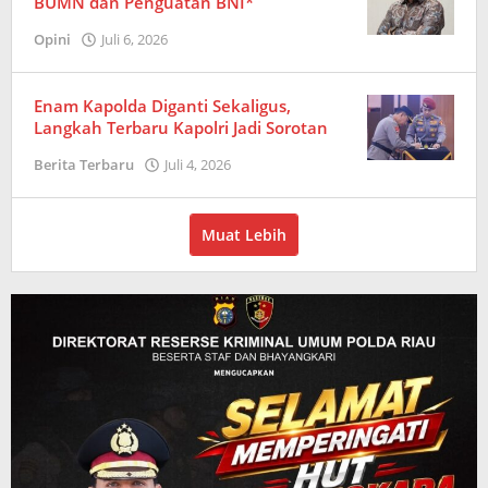
BUMN dan Penguatan BNI*
Opini
Juli 6, 2026
oleh
Redaksi
Enam Kapolda Diganti Sekaligus,
Langkah Terbaru Kapolri Jadi Sorotan
Berita Terbaru
Juli 4, 2026
oleh
Redaksi
Muat Lebih