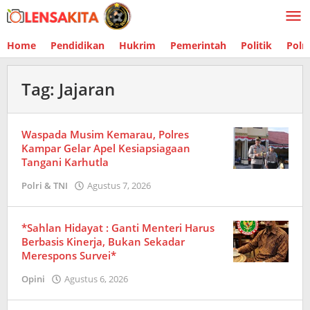
Lewati
ke
konten
Home
Pendidikan
Hukrim
Pemerintah
Politik
Polr
Tag:
Jajaran
Waspada Musim Kemarau, Polres
Kampar Gelar Apel Kesiapsiagaan
Tangani Karhutla
Polri & TNI
Agustus 7, 2026
oleh
Redaksi
*Sahlan Hidayat : Ganti Menteri Harus
Berbasis Kinerja, Bukan Sekadar
Merespons Survei*
Opini
Agustus 6, 2026
oleh
Redaksi