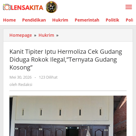
Lewati
ke
konten
Home
Pendidikan
Hukrim
Pemerintah
Politik
Polr
Homepage
»
Hukrim
»
Kanit
Tipiter
Iptu
Kanit Tipiter Iptu Hermoliza Cek Gudang
Hermoliza
Diduga Rokok Ilegal,”Ternyata Gudang
Cek
Kosong”
Gudang
Diduga
Mei 30, 2026
oleh
-
123 Dilihat
Rokok
Redaksi
oleh
Redaksi
Ilegal,"Ternyata
Gudang
Kosong"