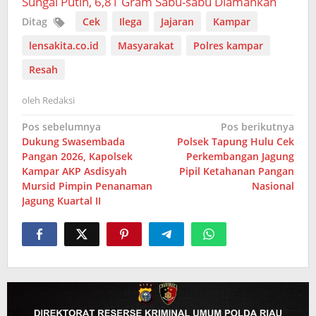
Sungai Putih, 6,81 Gram Sabu-sabu Diamankan
Ditag
Cek
Ilega
Jajaran
Kampar
lensakita.co.id
Masyarakat
Polres kampar
Resah
oleh
Redaksi
Navigasi
Pos sebelumnya
Pos berikutnya
Dukung Swasembada
Polsek Tapung Hulu Cek
pos
Pangan 2026, Kapolsek
Perkembangan Jagung
Kampar AKP Asdisyah
Pipil Ketahanan Pangan
Mursid Pimpin Penanaman
Nasional
Jagung Kuartal II