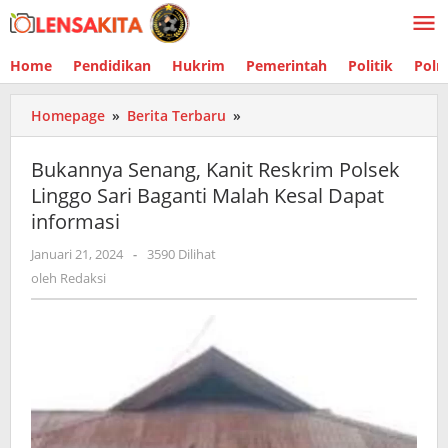
Lewati
ke
konten
Home
Pendidikan
Hukrim
Pemerintah
Politik
Polr
Homepage
»
Berita Terbaru
»
Bukannya
Senang,
Kanit
Bukannya Senang, Kanit Reskrim Polsek
Reskrim
Linggo Sari Baganti Malah Kesal Dapat
Polsek
informasi
Linggo
Sari
Januari 21, 2024
oleh
-
3590 Dilihat
Baganti
Redaksi
oleh
Redaksi
Malah
Kesal
Dapat
informasi