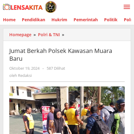
Lewati
ke
konten
Home
Pendidikan
Hukrim
Pemerintah
Politik
Polr
Homepage
»
Polri & TNI
»
Jumat
Berkah
Polsek
Jumat Berkah Polsek Kawasan Muara
Kawasan
Baru
Muara
Baru
Oktober 19, 2024
oleh
-
587 Dilihat
Redaksi
oleh
Redaksi