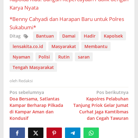
Karya Nyata
*Benny Cahyadi dan Harapan Baru untuk Polres
Sukabumi*
Ditag
Bantuan
Damai
Hadir
Kapolsek
lensakita.co.id
Masyarakat
Membantu
Nyaman
Polisi
Rutin
saran
Tengah Masyarakat
oleh
Redaksi
Navigasi
Pos sebelumnya
Pos berikutnya
Doa Bersama, Satlantas
Kapolres Pelabuhan
pos
Kampar Berharap Pilkada
Tanjung Priok Gelar Jumat
di Kampar Aman dan
Curhat Jaga Kamtibmas
Kondusif
dan Cegah Tawuran