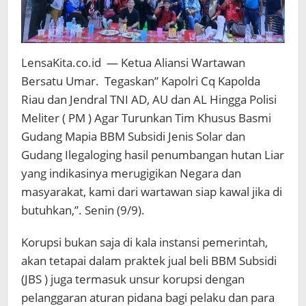
Mafia
BBM
Subsidi
Jenis
Solar
LensaKita.co.id — Ketua Aliansi Wartawan
dan
Bersatu Umar. Tegaskan” Kapolri Cq Kapolda
Ilegaloging
Riau dan Jendral TNI AD, AU dan AL Hingga Polisi
di
Meliter ( PM ) Agar Turunkan Tim Khusus Basmi
Sumatra"
Riau
Gudang Mapia BBM Subsidi Jenis Solar dan
Gudang Ilegaloging hasil penumbangan hutan Liar
yang indikasinya merugigikan Negara dan
masyarakat, kami dari wartawan siap kawal jika di
butuhkan,”. Senin (9/9).
Korupsi bukan saja di kala instansi pemerintah,
akan tetapai dalam praktek jual beli BBM Subsidi
(JBS ) juga termasuk unsur korupsi dengan
pelanggaran aturan pidana bagi pelaku dan para