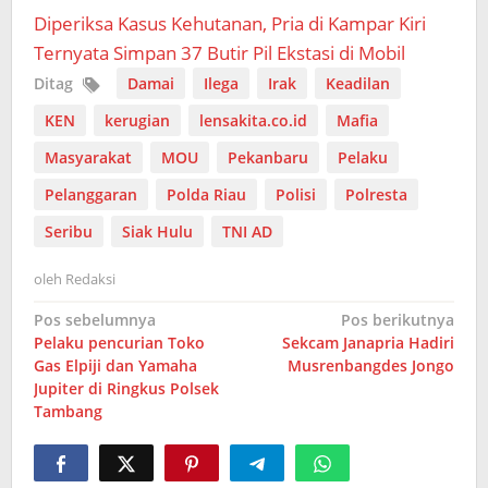
Diperiksa Kasus Kehutanan, Pria di Kampar Kiri
Ternyata Simpan 37 Butir Pil Ekstasi di Mobil
Ditag
Damai
Ilega
Irak
Keadilan
KEN
kerugian
lensakita.co.id
Mafia
Masyarakat
MOU
Pekanbaru
Pelaku
Pelanggaran
Polda Riau
Polisi
Polresta
Seribu
Siak Hulu
TNI AD
oleh
Redaksi
Navigasi
Pos sebelumnya
Pos berikutnya
Pelaku pencurian Toko
Sekcam Janapria Hadiri
pos
Gas Elpiji dan Yamaha
Musrenbangdes Jongo
Jupiter di Ringkus Polsek
Tambang