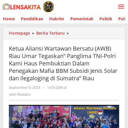
Lewati
ke
konten
Home
Pendidikan
Hukrim
Pemerintah
Politik
Polr
Homepage
»
Berita Terbaru
»
Ketua
Aliansi
Wartawan
Ketua Aliansi Wartawan Bersatu (AWB)
Bersatu
Riau Umar Tegaskan” Panglima TNI-Polri
(AWB)
Kami Haus Pembuktian Dalam
Riau
Umar
Penegakan Mafia BBM Subsidi Jenis Solar
Tegaskan"
dan Ilegaloging di Sumatra” Riau
Panglima
TNI-
September 9, 2024
oleh
-
1470 Dilihat
Redaksi
Polri
oleh
Redaksi
Kami
Haus
Pembuktian
Dalam
Penegakan