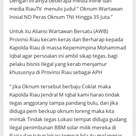
Dengan viralnya beberapa media inline dan
media RiauTV menulis judul ” Oknum Wartawan
Inisial ND Peras Oknum TNI Hingga 35 Juta ”
Untuk itu Aliansi Wartawan Bersatu (AWB)
Provinsi Riau kecam keras dan Berharap kepada
Kapolda Riau di massa Kepemimpina Mohammad
Iqbal agar persoalan ini ambil sikap tegas, bagi
pelaku bisnis Ilegal yang kerab menjamur
khususnya di Provinsi Riau sebagai APH
” Jika Oknum tersebut berbaju Coklat maka
Kapolda Riau Jendral M Iqbal kami harao tindak
tegas anggotany tampa pandang bulu, dan jika
diduga pem beckup oknum loreng maka kita
mintak Tindak tegas Lokasi tempat diduga gudang
Ilegal penimbunan BBM solar milik mereka di
Razia dan tutup lokasi tempat bila itu melanggar