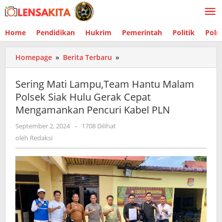
Lewati
ke
konten
Home
Pendidikan
Hukrim
Pemerintah
Politik
Polr
Homepage
»
Berita Terbaru
»
Sering
Mati
Lampu,Team
Sering Mati Lampu,Team Hantu Malam
Hantu
Polsek Siak Hulu Gerak Cepat
Malam
Mengamankan Pencuri Kabel PLN
Polsek
Siak
September 2, 2024
oleh
-
1708 Dilihat
Hulu
Redaksi
oleh
Redaksi
Gerak
Cepat
Mengamankan
Pencuri
Kabel
PLN