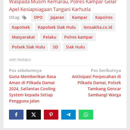
Waspada Musim Kemarau, Polres Kampar Gelar
Apel Kesiapsiagaan Tangani Karhutla
Ditag
DPO
Jajaran
Kampar
Kapolres
Kapolsek
Kapolsek Siak Hulu
lensakita.co.id
Masyarakat
Pelaku
Polres kampar
Polsek Siak Hulu
SD
Siak Hulu
oleh
Redaksi
Navigasi
Pos sebelumnya
Pos berikutnya
Guna Memberikan Rasa
Antisipasi Perpecahan di
pos
Aman di Pilkada Damai
Pilkada Damai, Polsek
2024, Satlantas Cooling
Tambang Gencar
System kepada Setiap
Sambangi Warga
Pengguna Jalan