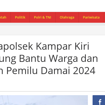
ntah
Politik
Polri & TNI
Olahraga
Pariwisata
Kapolsek Kampar Kiri
gsung Bantu Warga dan
n Pemilu Damai 2024