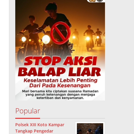
Popular
Polsek XIII Koto Kampar
Tangkap Pengedar