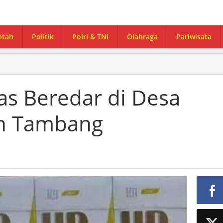
ntah
Politik
Polri & TNI
Olahraga
Pariwisata
as Beredar di Desa
n Tambang