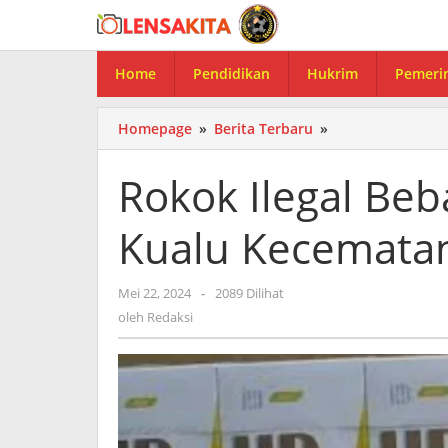
Lewati
ke
konten
Home
Pendidikan
Hukrim
Pemeri
Homepage
»
Berita Terbaru
»
Rokok
Ilegal
Bebas
Rokok Ilegal Beb
Beredar
di
Kualu Kecemata
Desa
Kualu
Kecematan
Mei 22, 2024
oleh
-
2089 Dilihat
Tambang
Redaksi
oleh
Redaksi