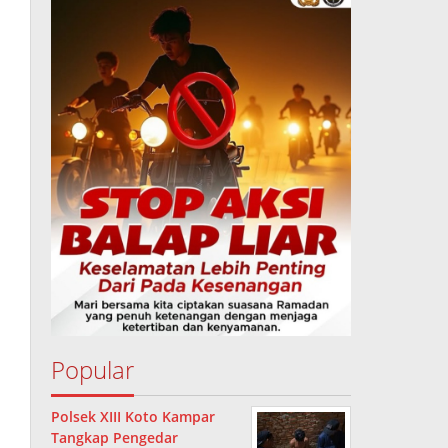
Popular
Polsek XIII Koto Kampar
Tangkap Pengedar