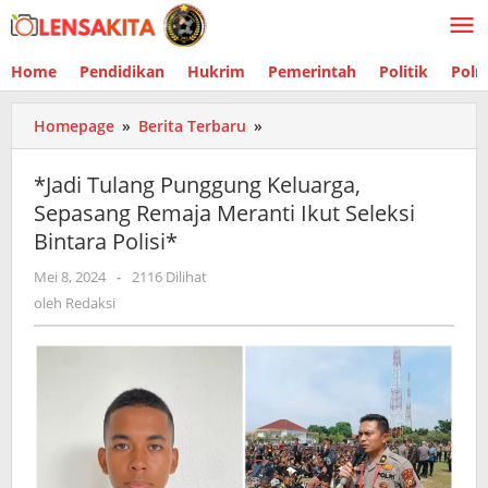
Lewati
ke
konten
Home
Pendidikan
Hukrim
Pemerintah
Politik
Polr
Homepage
»
Berita Terbaru
»
*Jadi
Tulang
Punggung
*Jadi Tulang Punggung Keluarga,
Keluarga,
Sepasang Remaja Meranti Ikut Seleksi
Sepasang
Bintara Polisi*
Remaja
Meranti
Mei 8, 2024
oleh
-
2116 Dilihat
Ikut
Redaksi
oleh
Redaksi
Seleksi
Bintara
Polisi*