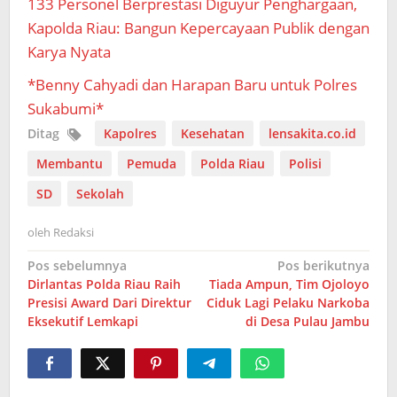
133 Personel Berprestasi Diguyur Penghargaan,
Kapolda Riau: Bangun Kepercayaan Publik dengan
Karya Nyata
*Benny Cahyadi dan Harapan Baru untuk Polres
Sukabumi*
Ditag
Kapolres
Kesehatan
lensakita.co.id
Membantu
Pemuda
Polda Riau
Polisi
SD
Sekolah
oleh
Redaksi
Navigasi
Pos sebelumnya
Pos berikutnya
Dirlantas Polda Riau Raih
Tiada Ampun, Tim Ojoloyo
pos
Presisi Award Dari Direktur
Ciduk Lagi Pelaku Narkoba
Eksekutif Lemkapi
di Desa Pulau Jambu