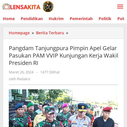
Lewati
ke
konten
Home
Pendidikan
Hukrim
Pemerintah
Politik
Polr
Homepage
»
Berita Terbaru
»
Pangdam
Tanjungpura
Pimpin
Pangdam Tanjungpura Pimpin Apel Gelar
Apel
Pasukan PAM VVIP Kunjungan Kerja Wakil
Gelar
Presiden RI
Pasukan
PAM
Maret 26, 2024
oleh
-
1477 Dilihat
VVIP
Redaksi
oleh
Redaksi
Kunjungan
Kerja
Wakil
Presiden
RI