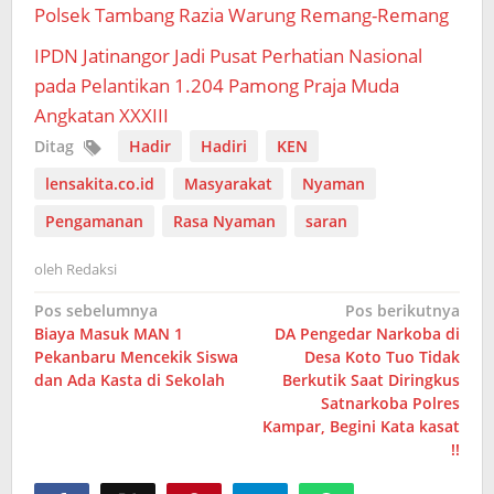
Polsek Tambang Razia Warung Remang-Remang
IPDN Jatinangor Jadi Pusat Perhatian Nasional
pada Pelantikan 1.204 Pamong Praja Muda
Angkatan XXXIII
Ditag
Hadir
Hadiri
KEN
lensakita.co.id
Masyarakat
Nyaman
Pengamanan
Rasa Nyaman
saran
oleh
Redaksi
Navigasi
Pos sebelumnya
Pos berikutnya
Biaya Masuk MAN 1
DA Pengedar Narkoba di
pos
Pekanbaru Mencekik Siswa
Desa Koto Tuo Tidak
dan Ada Kasta di Sekolah
Berkutik Saat Diringkus
Satnarkoba Polres
Kampar, Begini Kata kasat
!!