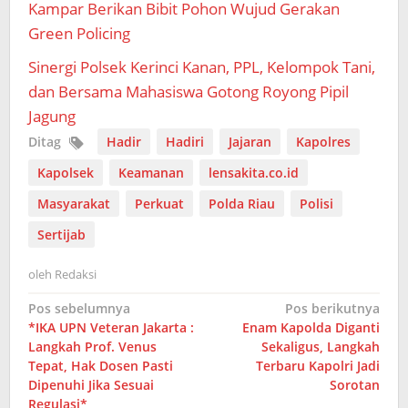
Kampar Berikan Bibit Pohon Wujud Gerakan
Green Policing
Sinergi Polsek Kerinci Kanan, PPL, Kelompok Tani,
dan Bersama Mahasiswa Gotong Royong Pipil
Jagung
Ditag
Hadir
Hadiri
Jajaran
Kapolres
Kapolsek
Keamanan
lensakita.co.id
Masyarakat
Perkuat
Polda Riau
Polisi
Sertijab
oleh
Redaksi
Navigasi
Pos sebelumnya
Pos berikutnya
*IKA UPN Veteran Jakarta :
Enam Kapolda Diganti
pos
Langkah Prof. Venus
Sekaligus, Langkah
Tepat, Hak Dosen Pasti
Terbaru Kapolri Jadi
Dipenuhi Jika Sesuai
Sorotan
Regulasi*