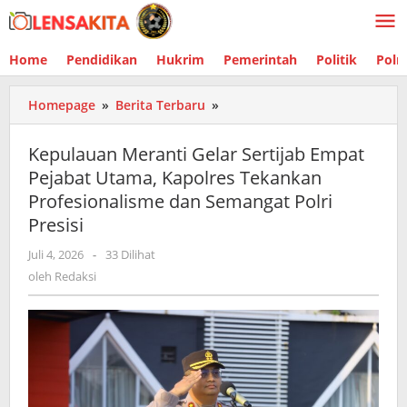
Lewati
ke
konten
Home
Pendidikan
Hukrim
Pemerintah
Politik
Polr
Homepage
»
Berita Terbaru
»
Kepulauan
Meranti
Gelar
Kepulauan Meranti Gelar Sertijab Empat
Sertijab
Pejabat Utama, Kapolres Tekankan
Empat
Profesionalisme dan Semangat Polri
Pejabat
Utama,
Presisi
Kapolres
Juli 4, 2026
oleh
-
33 Dilihat
Tekankan
Redaksi
oleh
Redaksi
Profesionalisme
dan
Semangat
Polri
Presisi