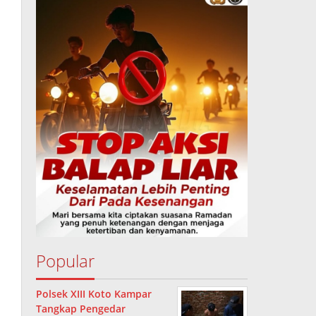
Popular
Polsek XIII Koto Kampar
Tangkap Pengedar