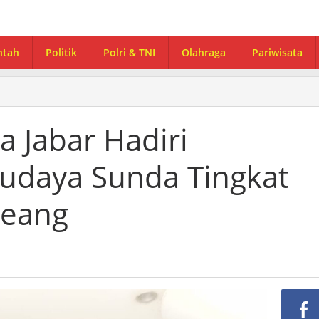
ntah
Politik
Polri & TNI
Olahraga
Pariwisata
 Jabar Hadiri
Budaya Sunda Tingkat
reang