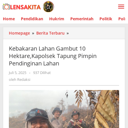
Lewati
ke
konten
Home
Pendidikan
Hukrim
Pemerintah
Politik
Polr
Homepage
»
Berita Terbaru
»
Kebakaran
Lahan
Gambut
Kebakaran Lahan Gambut 10
10
Hektare,Kapolsek Tapung Pimpin
Hektare,Kapolsek
Pendinginan Lahan
Tapung
Pimpin
Juli 5, 2025
oleh
-
937 Dilihat
Pendinginan
Redaksi
oleh
Redaksi
Lahan