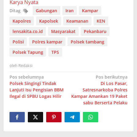
Karya Nyata
Ditag
Gabungan
Iran
Kampar
Kapolres
Kapolsek
Keamanan
KEN
lensakita.co.id
Masyarakat
Pekanbaru
Polisi
Polres kampar
Polsek tambang
Polsek Tapung
TPS
oleh
Redaksi
Navigasi
Pos sebelumnya
Pos berikutnya
Polsek Singingi Tindak
Di Los Pasar,
pos
Lanjuti Isu Pengisian BBM
Satresnarkoba Polres
Ilegal di SPBU Logas Hilir
Kampar Amankan 19 Paket
sabu Berserta Pelaku