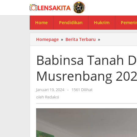
Lewati
ke
konten
Home
Pendidikan
Hukrim
Pemeri
Homepage
»
Berita Terbaru
»
Babinsa
Tanah
Datar
Babinsa Tanah D
Hadiri
Musrenbang
Musrenbang 202
2024
Kelurahan
Januari 19, 2024
oleh
-
1561 Dilihat
Redaksi
oleh
Redaksi