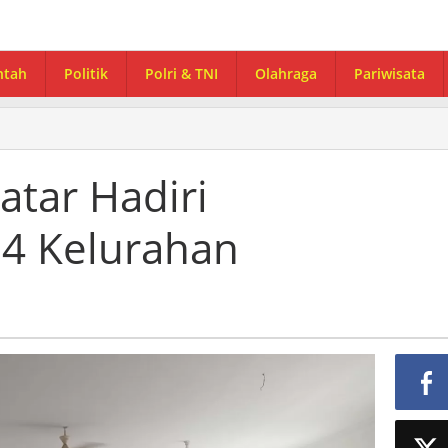
ntah
Politik
Polri & TNI
Olahraga
Pariwisata
atar Hadiri
4 Kelurahan