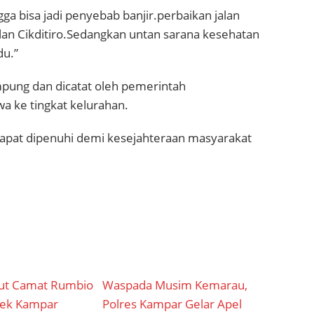
gga bisa jadi penyebab banjir.perbaikan jalan
lan Cikditiro.Sedangkan untan sarana kesehatan
du.”
mpung dan dicatat oleh pemerintah
a ke tingkat kelurahan.
dapat dipenuhi demi kesejahteraan masyarakat
ut Camat Rumbio
Waspada Musim Kemarau,
sek Kampar
Polres Kampar Gelar Apel