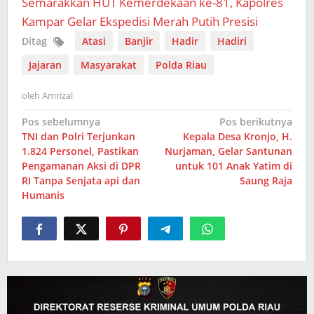
Semarakkan HUT Kemerdekaan ke-81, Kapolres
Kampar Gelar Ekspedisi Merah Putih Presisi
Ditag
Atasi
Banjir
Hadir
Hadiri
Jajaran
Masyarakat
Polda Riau
oleh
Amrizal
Navigasi
Pos sebelumnya
Pos berikutnya
TNI dan Polri Terjunkan
Kepala Desa Kronjo, H.
pos
1.824 Personel, Pastikan
Nurjaman, Gelar Santunan
Pengamanan Aksi di DPR
untuk 101 Anak Yatim di
RI Tanpa Senjata api dan
Saung Raja
Humanis