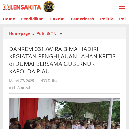
Lewati
ke
konten
Home
Pendidikan
Hukrim
Pemerintah
Politik
Polr
Homepage
»
Polri & TNI
»
DANREM
031
/WIRA
DANREM 031 /WIRA BIMA HADIRI
BIMA
KEGIATAN PENGHIJAUAN LAHAN KRITIS
HADIRI
di DUMAI BERSAMA GUBERNUR
KEGIATAN
PENGHIJAUAN
KAPOLDA RIAU
LAHAN
Maret 27, 2025
oleh
-
499 Dilihat
KRITIS
Amrizal
oleh
Amrizal
di
DUMAI
BERSAMA
GUBERNUR
KAPOLDA
RIAU