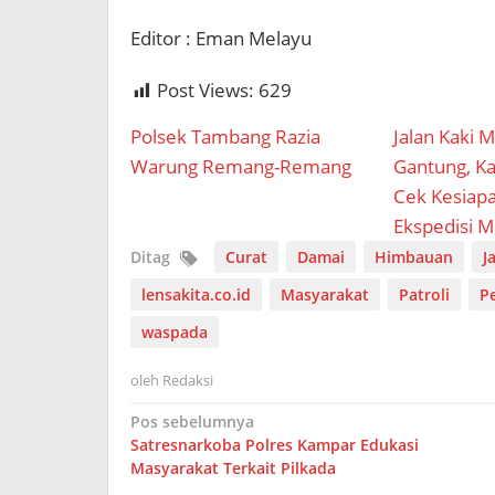
Editor : Eman Melayu
Post Views:
629
Polsek Tambang Razia
Jalan Kaki 
Warung Remang-Remang
Gantung, K
Cek Kesiapa
Ekspedisi M
Ditag
Curat
Damai
Himbauan
J
lensakita.co.id
Masyarakat
Patroli
P
waspada
oleh
Redaksi
Navigasi
Pos sebelumnya
Satresnarkoba Polres Kampar Edukasi
pos
Masyarakat Terkait Pilkada