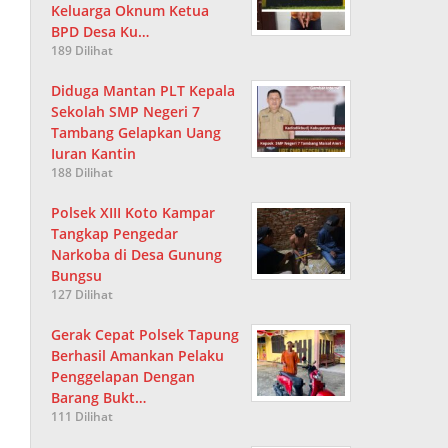
Keluarga Oknum Ketua
BPD Desa Ku…
189 Dilihat
Diduga Mantan PLT Kepala
Sekolah SMP Negeri 7
Tambang Gelapkan Uang
Iuran Kantin
188 Dilihat
Polsek XIII Koto Kampar
Tangkap Pengedar
Narkoba di Desa Gunung
Bungsu
127 Dilihat
Gerak Cepat Polsek Tapung
Berhasil Amankan Pelaku
Penggelapan Dengan
Barang Bukt…
111 Dilihat