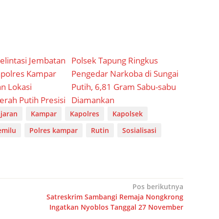
Melintasi Jembatan
Polsek Tapung Ringkus
apolres Kampar
Pengedar Narkoba di Sungai
n Lokasi
Putih, 6,81 Gram Sabu-sabu
erah Putih Presisi
Diamankan
ajaran
Kampar
Kapolres
Kapolsek
emilu
Polres kampar
Rutin
Sosialisasi
Pos berikutnya
Satreskrim Sambangi Remaja Nongkrong
Ingatkan Nyoblos Tanggal 27 November