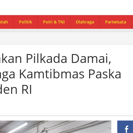
ntah
Politik
Polri & TNI
Olahraga
Pariwisata
akan Pilkada Damai,
Jaga Kamtibmas Paska
den RI