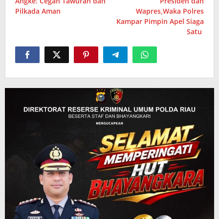
Angke: Cegah Tawuran dan
Presiden dan
Pilkada Aman
Wapres,Waka Polres
Kampar Pimpin Apel Siaga
Satu