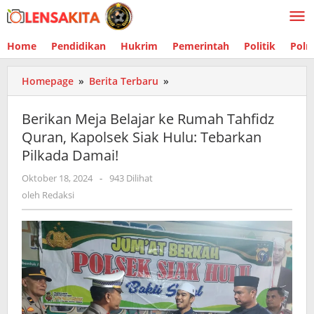
Lewati
ke
konten
Home
Pendidikan
Hukrim
Pemerintah
Politik
Polr
Homepage
»
Berita Terbaru
»
Berikan
Meja
Belajar
Berikan Meja Belajar ke Rumah Tahfidz
ke
Quran, Kapolsek Siak Hulu: Tebarkan
Rumah
Pilkada Damai!
Tahfidz
Quran,
Oktober 18, 2024
oleh
-
943 Dilihat
Kapolsek
Redaksi
oleh
Redaksi
Siak
Hulu:
Tebarkan
Pilkada
Damai!