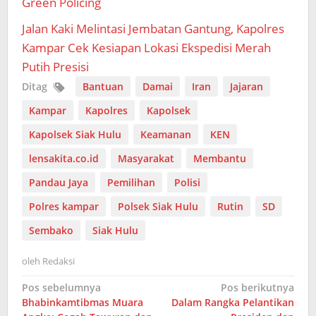
Green Policing
Jalan Kaki Melintasi Jembatan Gantung, Kapolres
Kampar Cek Kesiapan Lokasi Ekspedisi Merah
Putih Presisi
Ditag
Bantuan
Damai
Iran
Jajaran
Kampar
Kapolres
Kapolsek
Kapolsek Siak Hulu
Keamanan
KEN
lensakita.co.id
Masyarakat
Membantu
Pandau Jaya
Pemilihan
Polisi
Polres kampar
Polsek Siak Hulu
Rutin
SD
Sembako
Siak Hulu
oleh
Redaksi
Navigasi
Pos sebelumnya
Pos berikutnya
Bhabinkamtibmas Muara
Dalam Rangka Pelantikan
pos