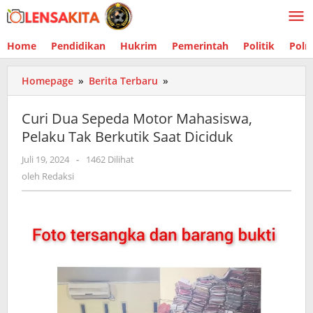
Lewati
ke
konten
Home
Pendidikan
Hukrim
Pemerintah
Politik
Polr
Homepage
»
Berita Terbaru
»
Curi
Dua
Sepeda
Curi Dua Sepeda Motor Mahasiswa,
Motor
Pelaku Tak Berkutik Saat Diciduk
Mahasiswa,
Pelaku
Juli 19, 2024
oleh
-
1462 Dilihat
Tak
Redaksi
oleh
Redaksi
Berkutik
Saat
Diciduk