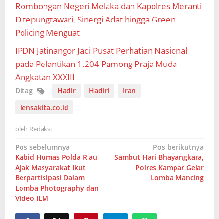
Rombongan Negeri Melaka dan Kapolres Meranti
Ditepungtawari, Sinergi Adat hingga Green
Policing Menguat
IPDN Jatinangor Jadi Pusat Perhatian Nasional
pada Pelantikan 1.204 Pamong Praja Muda
Angkatan XXXIII
Ditag
Hadir
Hadiri
Iran
lensakita.co.id
oleh
Redaksi
Navigasi
Pos sebelumnya
Pos berikutnya
Kabid Humas Polda Riau
Sambut Hari Bhayangkara,
pos
Ajak Masyarakat Ikut
Polres Kampar Gelar
Berpartisipasi Dalam
Lomba Mancing
Lomba Photography dan
Video ILM