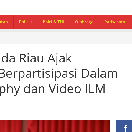
ntah
Politik
Polri & TNI
Olahraga
Pariwisata
da Riau Ajak
Berpartisipasi Dalam
phy dan Video ILM