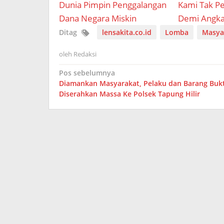
Dunia Pimpin Penggalangan
Kami Tak P
Dana Negara Miskin
Demi Angka
Ditag
lensakita.co.id
Lomba
Masya
oleh
Redaksi
Navigasi
Pos sebelumnya
Diamankan Masyarakat, Pelaku dan Barang Bukt
pos
Diserahkan Massa Ke Polsek Tapung Hilir