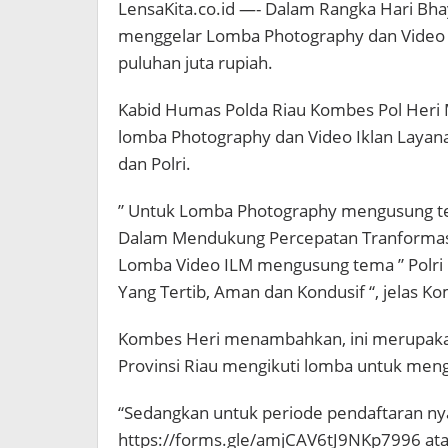
LensaKita.co.id —- Dalam Rangka Hari Bha
menggelar Lomba Photography dan Video I
puluhan juta rupiah.
Kabid Humas Polda Riau Kombes Pol Her
lomba Photography dan Video Iklan Laya
dan Polri.
” Untuk Lomba Photography mengusung te
Dalam Mendukung Percepatan Tranformasi 
Lomba Video ILM mengusung tema ” Polr
Yang Tertib, Aman dan Kondusif “, jelas K
Kombes Heri menambahkan, ini merupakan 
Provinsi Riau mengikuti lomba untuk me
“Sedangkan untuk periode pendaftaran nya 
https://forms.gle/amjCAV6tJ9NKp7996 atau