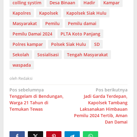
colling systim
Desa Binaan
Hadir
Kampar
Kapolres
Kapolsek
Kapolsek Siak Hulu
Masyarakat
Pemilu
Pemilu damai
Pemilu Damai 2024
PLTA Koto Panjang
Polres kampar
Polsek Siak Hulu
SD
Sekolah
Sosialisasi
Tengah Masyarakat
waspada
oleh
Redaksi
Navigasi
Pos sebelumnya
Pos berikutnya
Tenggelam di Bendungan,
Jadi Garda Terdepan,
pos
Warga 21 Tahun di
Kapolsek Tambang
Temukan Tewas
Laksanakan Himbauan
Pemilu 2024 Tertib, Aman
Dan Damai