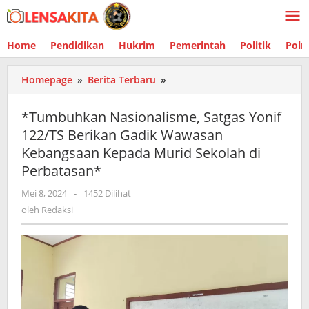
Lewati
ke
konten
Home
Pendidikan
Hukrim
Pemerintah
Politik
Polr
Homepage
»
Berita Terbaru
»
*Tumbuhkan
Nasionalisme,
Satgas
*Tumbuhkan Nasionalisme, Satgas Yonif
Yonif
122/TS Berikan Gadik Wawasan
122/TS
Kebangsaan Kepada Murid Sekolah di
Berikan
Gadik
Perbatasan*
Wawasan
Mei 8, 2024
oleh
-
1452 Dilihat
Kebangsaan
Redaksi
oleh
Redaksi
Kepada
Murid
Sekolah
di
Perbatasan*