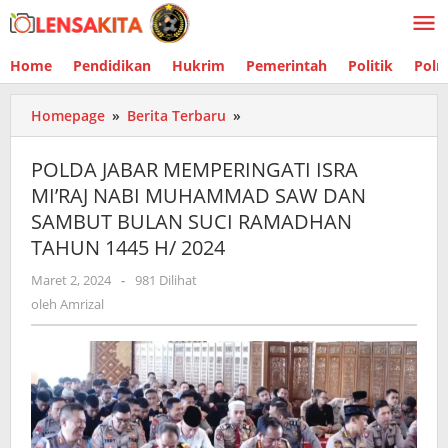
Lewati
ke
konten
Home
Pendidikan
Hukrim
Pemerintah
Politik
Polr
Homepage
»
Berita Terbaru
»
POLDA
JABAR
MEMPERINGATI
POLDA JABAR MEMPERINGATI ISRA
ISRA
MI’RAJ NABI MUHAMMAD SAW DAN
MI’RAJ
SAMBUT BULAN SUCI RAMADHAN
NABI
MUHAMMAD
TAHUN 1445 H/ 2024
SAW
Maret 2, 2024
oleh
-
981 Dilihat
DAN
Amrizal
oleh
Amrizal
SAMBUT
BULAN
SUCI
RAMADHAN
TAHUN
1445
H/