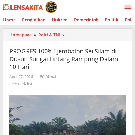
Lewati
ke
konten
Home
Pendidikan
Hukrim
Pemerintah
Politik
Polr
Homepage
»
Polri & TNI
»
PROGRES
100%
!
PROGRES 100% ! Jembatan Sei Silam di
Jembatan
Dusun Sungai Lintang Rampung Dalam
Sei
10 Hari
Silam
di
April 27, 2026
oleh
-
50 Dilihat
Dusun
Redaksi
oleh
Redaksi
Sungai
Lintang
Rampung
Dalam
10
Hari