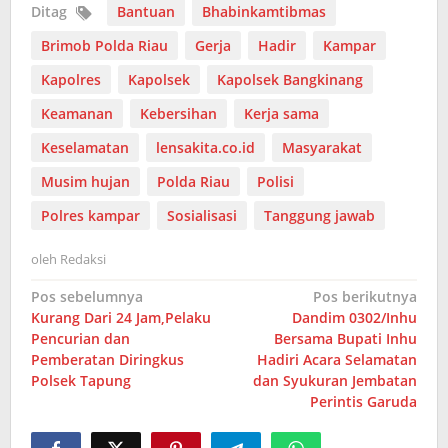
Ditag
Bantuan
Bhabinkamtibmas
Brimob Polda Riau
Gerja
Hadir
Kampar
Kapolres
Kapolsek
Kapolsek Bangkinang
Keamanan
Kebersihan
Kerja sama
Keselamatan
lensakita.co.id
Masyarakat
Musim hujan
Polda Riau
Polisi
Polres kampar
Sosialisasi
Tanggung jawab
oleh
Redaksi
Navigasi
Pos sebelumnya
Pos berikutnya
Kurang Dari 24 Jam,Pelaku
Dandim 0302/Inhu
pos
Pencurian dan
Bersama Bupati Inhu
Pemberatan Diringkus
Hadiri Acara Selamatan
Polsek Tapung
dan Syukuran Jembatan
Perintis Garuda