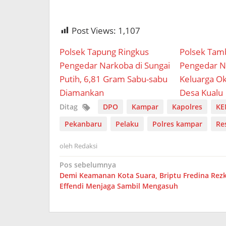
Post Views:
1,107
Polsek Tapung Ringkus
Polsek Tam
Pengedar Narkoba di Sungai
Pengedar N
Putih, 6,81 Gram Sabu-sabu
Keluarga O
Diamankan
Desa Kualu
Ditag
DPO
Kampar
Kapolres
KE
Pekanbaru
Pelaku
Polres kampar
Re
oleh
Redaksi
Navigasi
Pos sebelumnya
Demi Keamanan Kota Suara, Briptu Fredina Rezk
pos
Effendi Menjaga Sambil Mengasuh