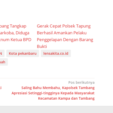
bang Tangkap
Gerak Cepat Polsek Tapung
arkoba, Diduga
Berhasil Amankan Pelaku
knum Ketua BPD
Penggelapan Dengan Barang
Bukti
N
Kota pekanbaru
lensakita.co.id
sah
Pos berikutnya
i
Saling Bahu Membahu, Kapolsek Tambang
Apresiasi Setinggi-tingginya Kepada Masyarakat
Kecamatan Kampa dan Tambang