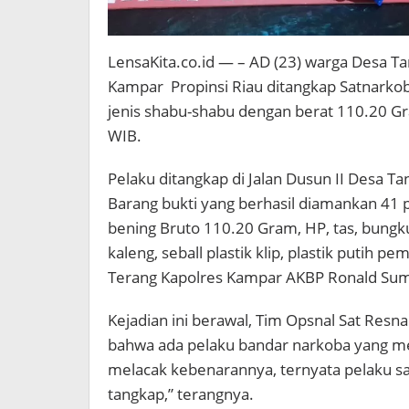
LensaKita.co.id — – AD (23) warga Desa T
Kampar Propinsi Riau ditangkap Satnark
jenis shabu-shabu dengan berat 110.20 Gr
WIB.
Pelaku ditangkap di Jalan Dusun II Desa 
Barang bukti yang berhasil diamankan 41 
bening Bruto 110.20 Gram, HP, tas, bungk
kaleng, seball plastik klip, plastik putih p
Terang Kapolres Kampar AKBP Ronald Suma
Kejadian ini berawal, Tim Opsnal Sat Res
bahwa ada pelaku bandar narkoba yang mer
melacak kebenarannya, ternyata pelaku sa
tangkap,” terangnya.