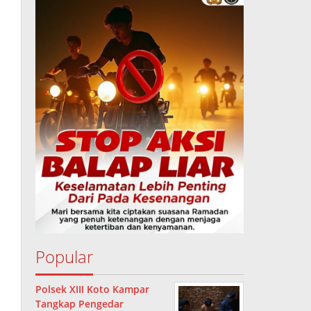
Popular
Polsek XIII Koto Kampar
Tangkap Pengedar