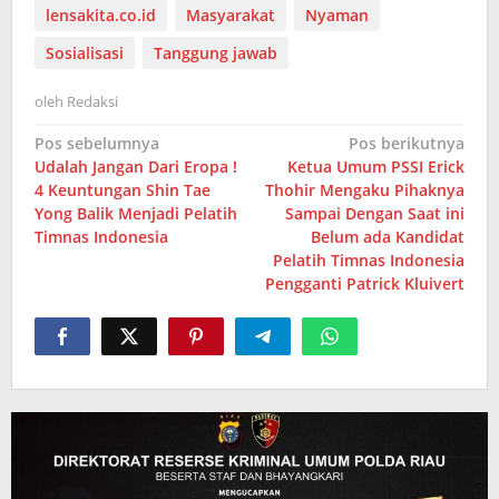
lensakita.co.id
Masyarakat
Nyaman
Sosialisasi
Tanggung jawab
oleh
Redaksi
Navigasi
Pos sebelumnya
Pos berikutnya
Udalah Jangan Dari Eropa !
Ketua Umum PSSI Erick
pos
4 Keuntungan Shin Tae
Thohir Mengaku Pihaknya
Yong Balik Menjadi Pelatih
Sampai Dengan Saat ini
Timnas Indonesia
Belum ada Kandidat
Pelatih Timnas Indonesia
Pengganti Patrick Kluivert