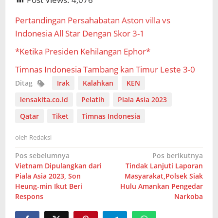
Pertandingan Persahabatan Aston villa vs
Indonesia All Star Dengan Skor 3-1
*Ketika Presiden Kehilangan Ephor*
Timnas Indonesia Tambang kan Timur Leste 3-0
Ditag
Irak
Kalahkan
KEN
lensakita.co.id
Pelatih
Piala Asia 2023
Qatar
Tiket
Timnas Indonesia
oleh
Redaksi
Navigasi
Pos sebelumnya
Pos berikutnya
Vietnam Dipulangkan dari
Tindak Lanjuti Laporan
pos
Piala Asia 2023, Son
Masyarakat,Polsek Siak
Heung-min Ikut Beri
Hulu Amankan Pengedar
Respons
Narkoba