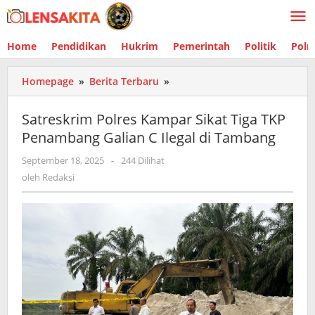
Lewati
ke
konten
Home
Pendidikan
Hukrim
Pemerintah
Politik
Polr
Homepage
»
Berita Terbaru
»
Satreskrim
Polres
Kampar
Satreskrim Polres Kampar Sikat Tiga TKP
Sikat
Penambang Galian C Ilegal di Tambang
Tiga
TKP
September 18, 2025
oleh
-
244 Dilihat
Penambang
Redaksi
oleh
Redaksi
Galian
C
Ilegal
di
Tambang