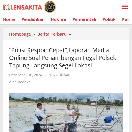
Lewati
ke
konten
Home
Pendidikan
Hukrim
Pemerintah
Politik
Polr
Homepage
»
Berita Terbaru
»
"Polisi
Respon
Cepat",Laporan
“Polisi Respon Cepat”,Laporan Media
Media
Online Soal Penambangan Ilegal Polsek
Online
Tapung Langsung Segel Lokasi
Soal
Penambangan
Desember 30, 2024
oleh
-
1072 Dilihat
Ilegal
Redaksi
oleh
Redaksi
Polsek
Tapung
Langsung
Segel
Lokasi