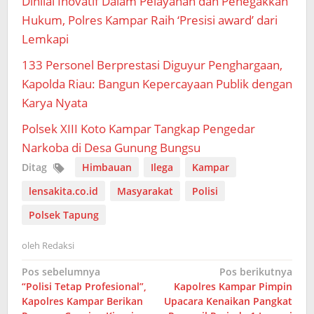
Dinilai Inovatif Dalam Pelayanan dan Penegakkan
Hukum, Polres Kampar Raih ‘Presisi award’ dari
Lemkapi
133 Personel Berprestasi Diguyur Penghargaan,
Kapolda Riau: Bangun Kepercayaan Publik dengan
Karya Nyata
Polsek XIII Koto Kampar Tangkap Pengedar
Narkoba di Desa Gunung Bungsu
Ditag
Himbauan
Ilega
Kampar
lensakita.co.id
Masyarakat
Polisi
Polsek Tapung
oleh
Redaksi
Navigasi
Pos sebelumnya
Pos berikutnya
“Polisi Tetap Profesional”,
Kapolres Kampar Pimpin
pos
Kapolres Kampar Berikan
Upacara Kenaikan Pangkat