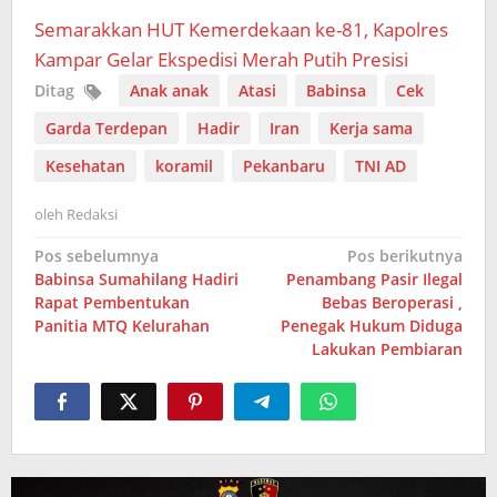
Semarakkan HUT Kemerdekaan ke-81, Kapolres
Kampar Gelar Ekspedisi Merah Putih Presisi
Ditag
Anak anak
Atasi
Babinsa
Cek
Garda Terdepan
Hadir
Iran
Kerja sama
Kesehatan
koramil
Pekanbaru
TNI AD
oleh
Redaksi
Navigasi
Pos sebelumnya
Pos berikutnya
Babinsa Sumahilang Hadiri
Penambang Pasir Ilegal
pos
Rapat Pembentukan
Bebas Beroperasi ,
Panitia MTQ Kelurahan
Penegak Hukum Diduga
Lakukan Pembiaran