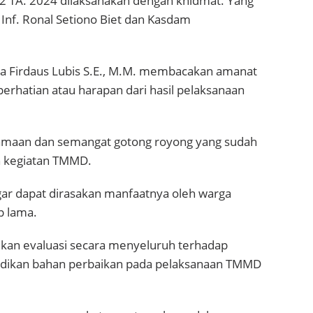
 TA. 2024 dilaksanakan dengan khidmat. Yang
nf. Ronal Setiono Biet dan Kasdam
ra Firdaus Lubis S.E., M.M. membacakan amanat
rhatian atau harapan dari hasil pelaksanaan
samaan dan semangat gotong royong yang sudah
n kegiatan TMMD.
agar dapat dirasakan manfaatnya oleh warga
p lama.
ukan evaluasi secara menyeluruh terhadap
jadikan bahan perbaikan pada pelaksanaan TMMD