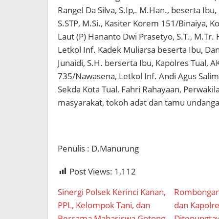
Rangel Da Silva, S.Ip,. M.Han., beserta Ibu
S.STP, M.Si., Kasiter Korem 151/Binaiya, Ko
Laut (P) Hananto Dwi Prasetyo, S.T., M.Tr.
Letkol Inf. Kadek Muliarsa beserta Ibu, 
Junaidi, S.H. berserta Ibu, Kapolres Tual, 
735/Nawasena, Letkol Inf. Andi Agus Salim
Sekda Kota Tual, Fahri Rahayaan, Perwakil
masyarakat, tokoh adat dan tamu undangan
Penulis : D.Manurung
Post Views:
1,112
Sinergi Polsek Kerinci Kanan,
Rombongan
PPL, Kelompok Tani, dan
dan Kapolre
Bersama Mahasiswa Gotong
Ditepungtaw