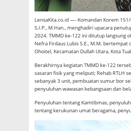
LensaKita.co.id —- Komandan Korem 151/Bi
S.I.P., M.Han., menghadiri upacara penu
2024. TMMD ke-122 ini ditutup langsung o
Nefra Firdaus Lubis S.E., M.M. bertempat 
Ohoitel, Kecamatan Dullah Utara, Kota Tual
Berakhirnya kegiatan TMMD ke-122 terseb
sasaran fisik yang meliputi; Rehab RTLH 
sebanyak 3 unit, pembuatan sumur bor seba
penyuluhan wawasan kebangsaan dan bela
Penyuluhan tentang Kamtibmas, penyuluh
tentang kerukunan umat beragama, penyul