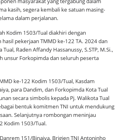
omponen masyarakat yang tergabung dalam
ima kasih, segera kembali ke satuan masing-
elama dalam perjalanan.
h Kodim 1503/Tual diakhiri dengan
 hasil pekerjaan TMMD ke-122 TA. 2024 dan
a Tual, Raden Affandy Hassanussy, S.STP, M.Si.,
eh unsur Forkopimda dan seluruh peserta
TMMD ke-122 Kodim 1503/Tual, Kasdam
iya, para Dandim, dan Forkopimda Kota Tual
an secara simbolis kepada Pj. Walikota Tual
 sebagai bentuk komitmen TNI untuk mendukung
saan. Selanjutnya rombongan meninjau
22 Kodim 1503/Tual.
, Danrem 151/Binaiya, Brigjen TNI Antoninho