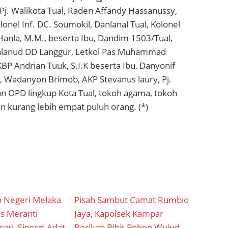
, Pj. Walikota Tual, Raden Affandy Hassanussy,
lonel Inf. DC. Soumokil, Danlanal Tual, Kolonel
 Hanla, M.M., beserta Ibu, Dandim 1503/Tual,
Danlanud DD Langgur, Letkol Pas Muhammad
AKBP Andrian Tuuk, S.I.K beserta Ibu, Danyonif
, Wadanyon Brimob, AKP Stevanus laury, Pj.
an OPD lingkup Kota Tual, tokoh agama, tokoh
 kurang lebih empat puluh orang. (*)
 Negeri Melaka
Pisah Sambut Camat Rumbio
s Meranti
Jaya, Kapolsek Kampar
ari, Sinergi Adat
Berikan Bibit Pohon Wujud