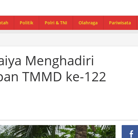
ntah
Politik
Polri & TNI
Olahraga
Pariwisata
iya Menghadiri
pan TMMD ke-122
l