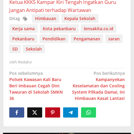
Ketua KKKS Kampar Kiri Tengah Ingatkan Guru
Jangan Antipati terhadap Wartawan
Ditag
Himbauan
Kepala Sekolah
Kerja sama
Kota pekanbaru
lensakita.co.id
Pekanbaru
Pendidikan
Pengamanan
saran
SD
Sekolah
oleh
Redaksi
Navigasi
Pos sebelumnya
Pos berikutnya
Polsek Kawasan Kali Baru
Kampanyekan
pos
Beri Imbauan Cegah Dini
Keselamatan dan Cooling
Tawuran di Sekolah SMKN
System PIlkada Damai, Ini
36
Himbauan Kasat Lantas!