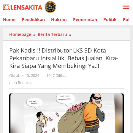
Lewati
ke
konten
Home
Pendidikan
Hukrim
Pemerintah
Politik
Polr
Homepage
»
Berita Terbaru
»
Pak
Kadis
!!
Pak Kadis !! Distributor LKS SD Kota
Distributor
Pekanbaru Inisial Iik Bebas Jualan, Kira-
LKS
Kira Siapa Yang Membekingi Ya.!!
SD
Kota
Oktober 15, 2024
oleh
-
1047 Dilihat
Pekanbaru
Redaksi
oleh
Redaksi
Inisial
Iik
Bebas
Jualan,
Kira-
Kira
Siapa
Yang