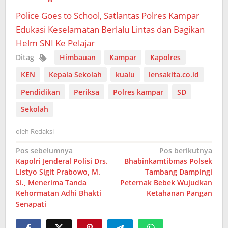
Police Goes to School, Satlantas Polres Kampar
Edukasi Keselamatan Berlalu Lintas dan Bagikan
Helm SNI Ke Pelajar
Ditag
Himbauan
Kampar
Kapolres
KEN
Kepala Sekolah
kualu
lensakita.co.id
Pendidikan
Periksa
Polres kampar
SD
Sekolah
oleh
Redaksi
Navigasi
Pos sebelumnya
Pos berikutnya
Kapolri Jenderal Polisi Drs.
Bhabinkamtibmas Polsek
pos
Listyo Sigit Prabowo, M.
Tambang Dampingi
Si., Menerima Tanda
Peternak Bebek Wujudkan
Kehormatan Adhi Bhakti
Ketahanan Pangan
Senapati