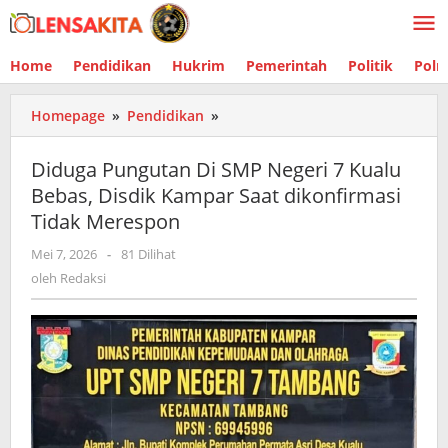
Lewati
ke
konten
Home
Pendidikan
Hukrim
Pemerintah
Politik
Polr
Homepage
»
Pendidikan
»
Diduga
Pungutan
Di
Diduga Pungutan Di SMP Negeri 7 Kualu
SMP
Bebas, Disdik Kampar Saat dikonfirmasi
Negeri
Tidak Merespon
7
Kualu
Mei 7, 2026
oleh
-
81 Dilihat
Bebas,
Redaksi
oleh
Redaksi
Disdik
Kampar
Saat
dikonfirmasi
Tidak
Merespon