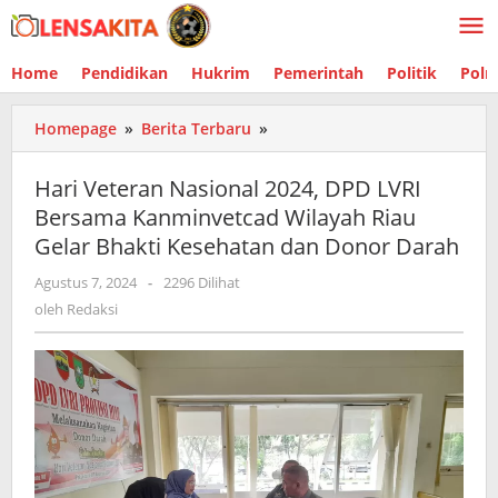
Lewati
ke
konten
Home
Pendidikan
Hukrim
Pemerintah
Politik
Polr
Homepage
»
Berita Terbaru
»
Hari
Veteran
Nasional
Hari Veteran Nasional 2024, DPD LVRI
2024,
Bersama Kanminvetcad Wilayah Riau
DPD
Gelar Bhakti Kesehatan dan Donor Darah
LVRI
Bersama
Agustus 7, 2024
oleh
-
2296 Dilihat
Kanminvetcad
Redaksi
oleh
Redaksi
Wilayah
Riau
Gelar
Bhakti
Kesehatan
dan
Donor
Darah