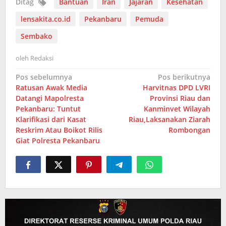
Ditag
Bantuan
Iran
Jajaran
Kesehatan
lensakita.co.id
Pekanbaru
Pemuda
Sembako
oleh
Redaksi
Navigasi
Pos sebelumnya
Pos berikutnya
Ratusan Awak Media
Harvitnas DPD LVRI
pos
Datangi Mapolresta
Provinsi Riau dan
Pekanbaru: Tuntut
Kanminvet Wilayah
Klarifikasi dari Kasat
Riau,Laksanakan Ziarah
Reskrim Atau Boikot Rilis
Rombongan
Giat Polresta Pekanbaru