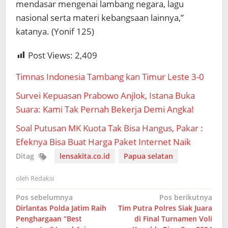
mendasar mengenai lambang negara, lagu
nasional serta materi kebangsaan lainnya,”
katanya. (Yonif 125)
Post Views:
2,409
Timnas Indonesia Tambang kan Timur Leste 3-0
Survei Kepuasan Prabowo Anjlok, Istana Buka
Suara: Kami Tak Pernah Bekerja Demi Angka!
Soal Putusan MK Kuota Tak Bisa Hangus, Pakar :
Efeknya Bisa Buat Harga Paket Internet Naik
Ditag
lensakita.co.id
Papua selatan
oleh
Redaksi
Navigasi
Pos sebelumnya
Pos berikutnya
Dirlantas Polda Jatim Raih
Tim Putra Polres Siak Juara
pos
Penghargaan “Best
di Final Turnamen Voli