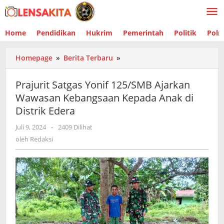
Lewati
ke
konten
Home
Pendidikan
Hukrim
Pemerintah
Politik
Polr
Homepage
»
Berita Terbaru
»
Prajurit
Satgas
Yonif
Prajurit Satgas Yonif 125/SMB Ajarkan
125/SMB
Wawasan Kebangsaan Kepada Anak di
Ajarkan
Distrik Edera
Wawasan
Kebangsaan
Juli 9, 2024
oleh
-
2409 Dilihat
Kepada
Redaksi
oleh
Redaksi
Anak
di
Distrik
Edera