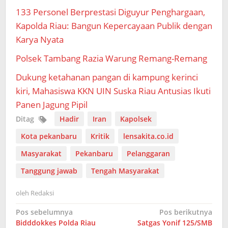
133 Personel Berprestasi Diguyur Penghargaan,
Kapolda Riau: Bangun Kepercayaan Publik dengan
Karya Nyata
Polsek Tambang Razia Warung Remang-Remang
Dukung ketahanan pangan di kampung kerinci
kiri, Mahasiswa KKN UIN Suska Riau Antusias Ikuti
Panen Jagung Pipil
Ditag
Hadir
Iran
Kapolsek
Kota pekanbaru
Kritik
lensakita.co.id
Masyarakat
Pekanbaru
Pelanggaran
Tanggung jawab
Tengah Masyarakat
oleh
Redaksi
Navigasi
Pos sebelumnya
Pos berikutnya
Bidddokkes Polda Riau
Satgas Yonif 125/SMB
pos