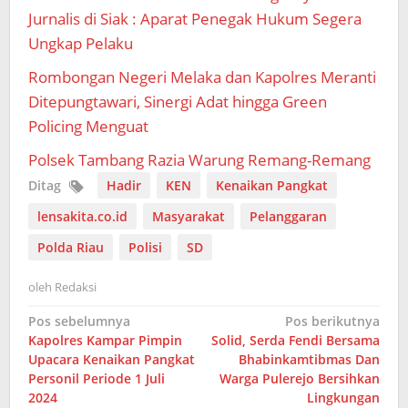
Jurnalis di Siak : Aparat Penegak Hukum Segera
Ungkap Pelaku
Rombongan Negeri Melaka dan Kapolres Meranti
Ditepungtawari, Sinergi Adat hingga Green
Policing Menguat
Polsek Tambang Razia Warung Remang-Remang
Ditag
Hadir
KEN
Kenaikan Pangkat
lensakita.co.id
Masyarakat
Pelanggaran
Polda Riau
Polisi
SD
oleh
Redaksi
Navigasi
Pos sebelumnya
Pos berikutnya
Kapolres Kampar Pimpin
Solid, Serda Fendi Bersama
pos
Upacara Kenaikan Pangkat
Bhabinkamtibmas Dan
Personil Periode 1 Juli
Warga Pulerejo Bersihkan
2024
Lingkungan