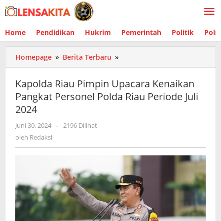
Lewati
ke
konten
Home
Pendidikan
Hukrim
Pemerintah
Politik
Polr
Homepage
»
Berita Terbaru
»
Kapolda
Riau
Pimpin
Kapolda Riau Pimpin Upacara Kenaikan
Upacara
Pangkat Personel Polda Riau Periode Juli
Kenaikan
2024
Pangkat
Personel
Juni 30, 2024
oleh
-
2196 Dilihat
Polda
Redaksi
oleh
Redaksi
Riau
Periode
Juli
2024