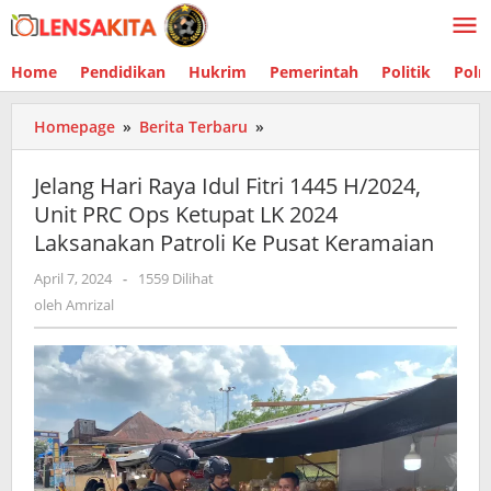
Lewati
ke
konten
Home
Pendidikan
Hukrim
Pemerintah
Politik
Polr
Homepage
»
Berita Terbaru
»
Jelang
Hari
Raya
Jelang Hari Raya Idul Fitri 1445 H/2024,
Idul
Unit PRC Ops Ketupat LK 2024
Fitri
Laksanakan Patroli Ke Pusat Keramaian
1445
H/2024,
April 7, 2024
oleh
-
1559 Dilihat
Unit
Amrizal
oleh
Amrizal
PRC
Ops
Ketupat
LK
2024
Laksanakan
Patroli
Ke