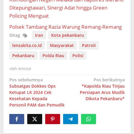
Ditepungtawari, Sinergi Adat hingga Green
Policing Menguat
Polsek Tambang Razia Warung Remang-Remang
Ditag
Iran
Kota pekanbaru
lensakita.co.id
Masyarakat
Patroli
Pekanbaru
Polda Riau
Polisi
oleh
Amrizal
Navigasi
Pos sebelumnya
Pos berikutnya
Subsatgas Dokkes Ops
*Kapolda Riau Tinjau
pos
Ketupat LK 2024 Cek
Persiapan Arus Mudik
Kesehatan Kepada
Dikota Pekanbaru*
Personil PAM dan Pemudik