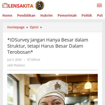
Lewati
ke
konten
Home
Pendidikan
Hukrim
Pemerintah
Politik
Polr
Homepage
»
Opini
»
*IDSurvey
Jangan
Hanya
*IDSurvey Jangan Hanya Besar dalam
Besar
Struktur, tetapi Harus Besar Dalam
dalam
Terobosan*
Struktur,
tetapi
Juli 3, 2026
oleh
-
97 Dilihat
Harus
Redaksi
oleh
Redaksi
Besar
Dalam
Terobosan*