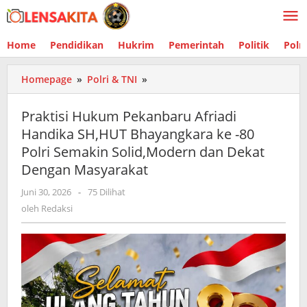
Lewati
ke
konten
Home
Pendidikan
Hukrim
Pemerintah
Politik
Polr
Homepage
»
Polri & TNI
»
Praktisi
Hukum
Pekanbaru
Praktisi Hukum Pekanbaru Afriadi
Afriadi
Handika SH,HUT Bhayangkara ke -80
Handika
Polri Semakin Solid,Modern dan Dekat
SH,HUT
Bhayangkara
Dengan Masyarakat
ke
Juni 30, 2026
oleh
-
75 Dilihat
-80
Redaksi
oleh
Redaksi
Polri
Semakin
Solid,Modern
dan
Dekat
Dengan
Masyarakat