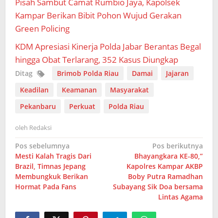
Pisah Sambut Camat Rumbio Jaya, Kapolsek
Kampar Berikan Bibit Pohon Wujud Gerakan
Green Policing
KDM Apresiasi Kinerja Polda Jabar Berantas Begal
hingga Obat Terlarang, 352 Kasus Diungkap
Ditag
Brimob Polda Riau
Damai
Jajaran
Keadilan
Keamanan
Masyarakat
Pekanbaru
Perkuat
Polda Riau
oleh
Redaksi
Navigasi
Pos sebelumnya
Pos berikutnya
Mesti Kalah Tragis Dari
Bhayangkara KE-80,”
pos
Brazil, Timnas Jepang
Kapolres Kampar AKBP
Membungkuk Berikan
Boby Putra Ramadhan
Hormat Pada Fans
Subayang Sik Doa bersama
Lintas Agama