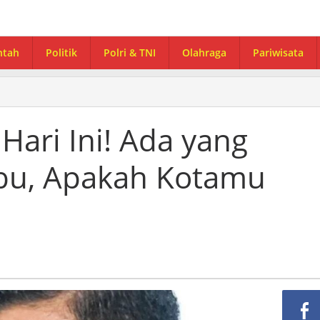
ntah
Politik
Polri & TNI
Olahraga
Pariwisata
ari Ini! Ada yang
bu, Apakah Kotamu