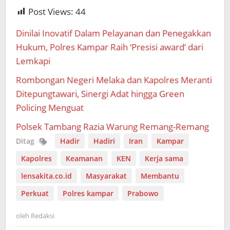
Post Views:
44
Dinilai Inovatif Dalam Pelayanan dan Penegakkan
Hukum, Polres Kampar Raih ‘Presisi award’ dari
Lemkapi
Rombongan Negeri Melaka dan Kapolres Meranti
Ditepungtawari, Sinergi Adat hingga Green
Policing Menguat
Polsek Tambang Razia Warung Remang-Remang
Ditag
Hadir
Hadiri
Iran
Kampar
Kapolres
Keamanan
KEN
Kerja sama
lensakita.co.id
Masyarakat
Membantu
Perkuat
Polres kampar
Prabowo
oleh
Redaksi