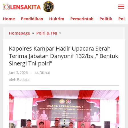
Lewati
ke
konten
Home
Pendidikan
Hukrim
Pemerintah
Politik
Polr
Homepage
»
Polri & TNI
»
Kapolres
Kampar
Hadir
Kapolres Kampar Hadir Upacara Serah
Upacara
Terima Jabatan Danyonif 132/bs ,” Bentuk
Serah
Sinergi Tni-polri”
Terima
Jabatan
Juni 3, 2026
oleh
-
44 Dilihat
Danyonif
Redaksi
oleh
Redaksi
132/bs
,"
Bentuk
Sinergi
Tni-
polri"