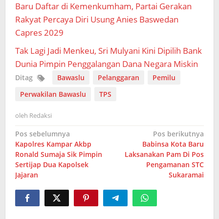
Baru Daftar di Kemenkumham, Partai Gerakan
Rakyat Percaya Diri Usung Anies Baswedan
Capres 2029
Tak Lagi Jadi Menkeu, Sri Mulyani Kini Dipilih Bank
Dunia Pimpin Penggalangan Dana Negara Miskin
Ditag
Bawaslu
Pelanggaran
Pemilu
Perwakilan Bawaslu
TPS
oleh
Redaksi
Navigasi
Pos sebelumnya
Pos berikutnya
Kapolres Kampar Akbp
Babinsa Kota Baru
pos
Ronald Sumaja Sik Pimpin
Laksanakan Pam Di Pos
Sertijap Dua Kapolsek
Pengamanan STC
Jajaran
Sukaramai