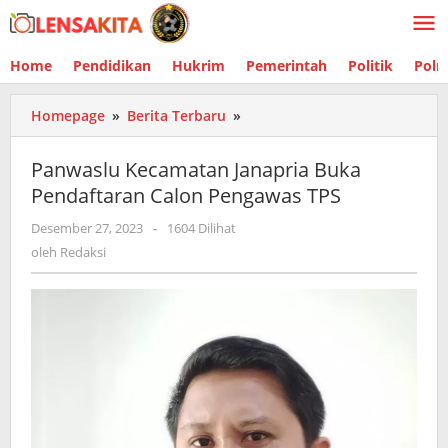
Lewati
ke
konten
Home
Pendidikan
Hukrim
Pemerintah
Politik
Polr
Homepage
»
Berita Terbaru
»
Panwaslu
Kecamatan
Janapria
Panwaslu Kecamatan Janapria Buka
Buka
Pendaftaran Calon Pengawas TPS
Pendaftaran
Calon
Desember 27, 2023
oleh
-
1604 Dilihat
Pengawas
Redaksi
oleh
Redaksi
TPS